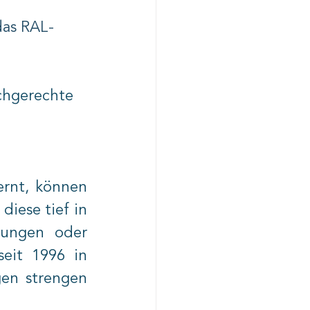
das RAL-
achgerechte 
rnt, können 
iese tief in 
ungen oder 
eit 1996 in 
en strengen 