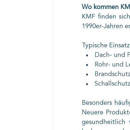
Wo kommen KMF
KMF finden sich
1990er-Jahren er
Typische Einsatz
Dach- und
Rohr- und L
Brandschut
Schallschut
Besonders häufi
Neuere Produkte
gesundheitlich 