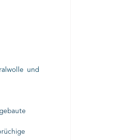
alwolle und 
ngebaute 
brüchige 