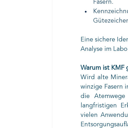
Fasern.
Kennzeichnu
Gütezeichen
Eine sichere Ide
Analyse im Labor
Warum ist KMF g
Wird alte Miner
winzige Fasern i
die Atemwege 
langfristigen E
vielen Anwendun
Entsorgungsaufl